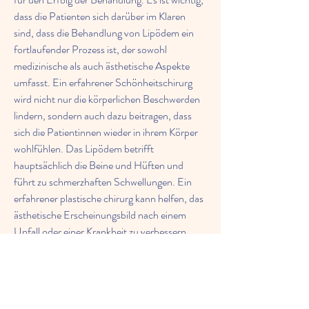
dass die Patienten sich darüber im Klaren 
sind, dass die Behandlung von Lipödem ein 
fortlaufender Prozess ist, der sowohl 
medizinische als auch ästhetische Aspekte 
umfasst. Ein erfahrener Schönheitschirurg 
wird nicht nur die körperlichen Beschwerden 
lindern, sondern auch dazu beitragen, dass 
sich die Patientinnen wieder in ihrem Körper 
wohlfühlen. Das Lipödem betrifft 
hauptsächlich die Beine und Hüften und 
führt zu schmerzhaften Schwellungen. Ein 
erfahrener plastische chirurg kann helfen, das 
ästhetische Erscheinungsbild nach einem 
Unfall oder einer Krankheit zu verbessern. 
Bevor man sich für einen Eingriff 
entscheidet, sollte man sich gründlich von 
einem plastische chirurg beraten lassen. Der 
plastische chirurg bietet auch rekonstruktive 