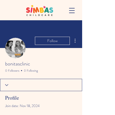
More actions
Follow
bonitasclinic
0 Followers
0 Following
Profile
Join date: Nov 18, 2024